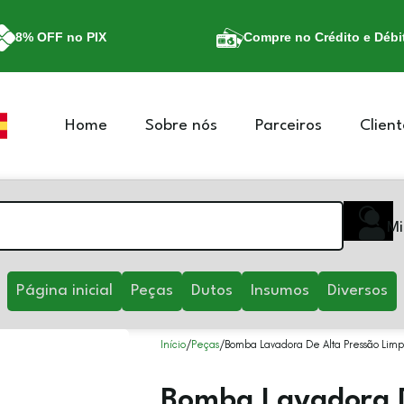
8% OFF no PIX
Compre no Crédito e Débi
Home
Sobre nós
Parceiros
Client
Mi
Página inicial
Peças
Dutos
Insumos
Diversos
Início
Peças
Bomba Lavadora De Alta Pressão Limp
Bomba Lavadora D