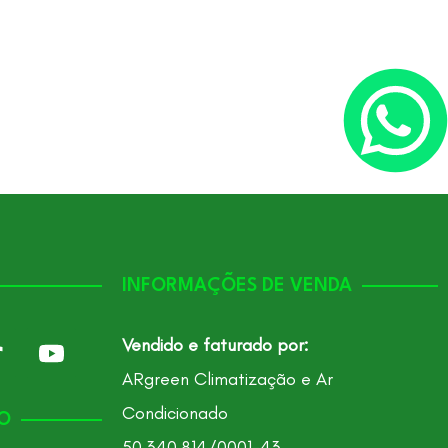
Cód. de referên
INFORMAÇÕES DE VENDA
Vendido e faturado por:
ARgreen Climatização e Ar
Condicionado
O
50.340.814/0001-43