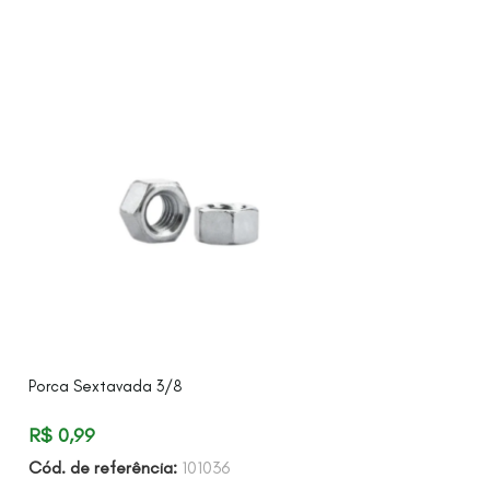
Porca Sextavada 3/8
Pressostato De A
Automático Kp5
R$
0,99
R$
320,80
Cód. de referência:
101036