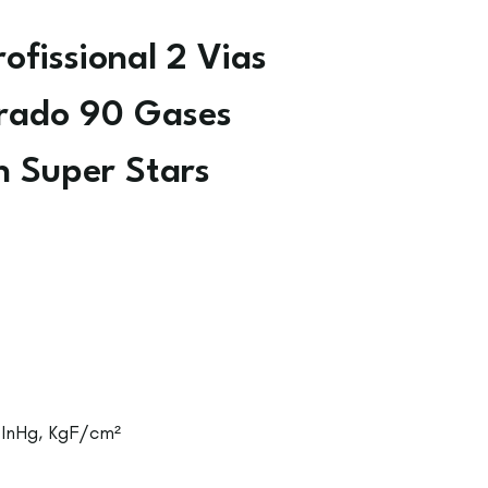
rofissional 2 Vias
rado 90 Gases
h Super Stars
 InHg, KgF/cm²