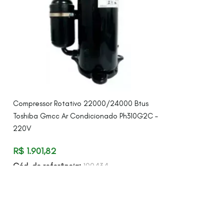
Compressor Rotativo 22000/24000 Btus
Duto Semi Rígido
Toshiba Gmcc Ar Condicionado Ph310G2C –
R$
100,37
–
R$
220V
Cód. de referên
R$
1.901,82
Cód. de referência:
100434