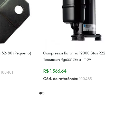
c 32×80 (Pequeno)
Compressor Rotativo 12000 Btus R22
Tecumseh Rga5512Exa – 110V
R$
1.566,64
:
100401
Cód. de referência:
100435