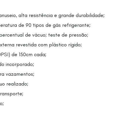
anuseio, alta resistência e grande durabilidade;
eratura de 90 tipos de gás refrigerante;
percentual de vácuo; teste de pressão;
terna revestida com plástico rígido;
0PSI) de 150cm cada;
ido incorporado;
tra vazamentos;
uo realizado;
ransporte;
o;