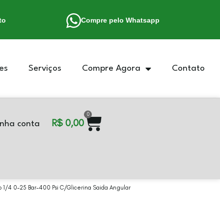
to
Compre pelo Whatsapp
es
Serviços
Compre Agora
Contato
0
R$
0,00
nha conta
p 1/4 0-25 Bar-400 Psi C/Glicerina Saida Angular