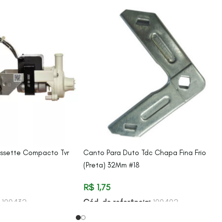
ssette Compacto Tvr
Canto Para Duto Tdc Chapa Fina Frio
(Preta) 32Mm #18
R$
1,75
:
100432
Cód. de referência:
100402