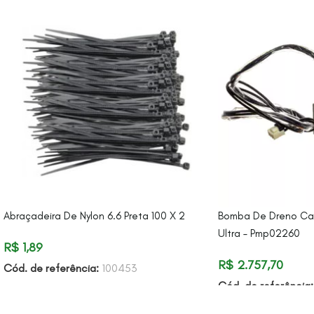
Abraçadeira De Nylon 6.6 Preta 100 X 2
Bomba De Dreno Ca
Ultra – Pmp02260
R$
1,89
R$
2.757,70
Cód. de referência:
100453
Cód. de referência