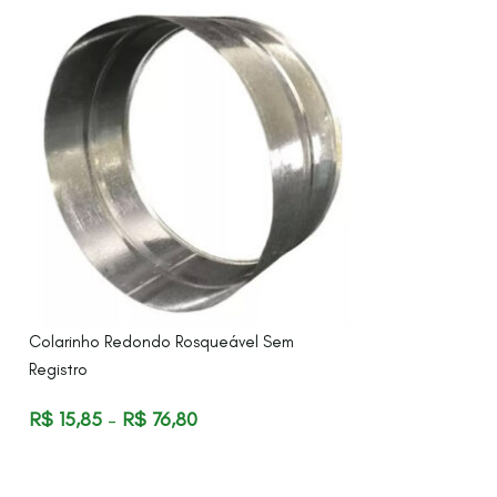
Colarinho Redondo Rosqueável Sem
Colarinho Sem Reg
Registro
R$
15,85
–
R$
7
R$
15,85
–
R$
76,80